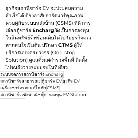
ธุรกิจสถานีชาร์จ EV จะประสบความ
สำเร็จได้ ต้องอาศัยฮาร์ดแวร์คุณภาพ
ควบคู่กับระบบหลังบ้าน (CSMS) ที่ดี การ
เลือกตู้ชาร์จ 
Encharg
 จึงเป็นการลงทุน
ในสินทรัพย์ที่พร้อมเติบโตไปกับธุรกิจคุณ 
หากสนใจเริ่มต้น ปรึกษา 
CTMS
 ผู้ให้
บริการแบบครบวงจร (One-stop 
Solution) ดูแลตั้งแต่สำรวจพื้นที่ ติดตั้ง 
ไปจนถึงวางระบบจบในที่เดียว
ระบบจัดการสถานีชาร์จ
Encharg
สถานีชาร์จสาธารณะ
ตู้ชาร์จ EV
ธุรกิจ EV
เครื่องชาร์จรถยนต์ไฟฟ้า
CSMS
สถานีชาร์จเชิงพาณิชย์
การลงทุน EV Station
ระบบ OCPP
Charging Satation
Residential
Outdoor Parking