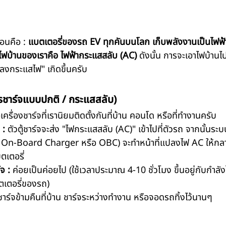
่อนคือ : 
แบตเตอรี่ของรถ EV ทุกคันบนโลก เก็บพลังงานเป็นไฟฟ
ยไฟบ้านของเราคือ ไฟฟ้ากระแสสลับ (AC)
 ดังนั้น การจะเอาไฟบ้านไ
ลงกระแสไฟ" เกิดขึ้นครับ
รชาร์จแบบปกติ / กระแสสลับ)
ครื่องชาร์จที่เรานิยมติดตั้งกันที่บ้าน คอนโด หรือที่ทำงานครับ
 :
 ตัวตู้ชาร์จจะส่ง "ไฟกระแสสลับ (AC)" เข้าไปที่ตัวรถ จากนั้นระบ
า On-Board Charger หรือ OBC) จะทำหน้าที่แปลงไฟ AC ให้กล
ตเตอรี่
จ :
 ค่อยเป็นค่อยไป (ใช้เวลาประมาณ 4-10 ชั่วโมง ขึ้นอยู่กับกำลั
ตเตอรี่ของรถ)
าร์จข้ามคืนที่บ้าน ชาร์จระหว่างทำงาน หรือจอดรถทิ้งไว้นานๆ