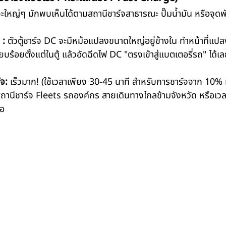
้จะใหญ่ๆ มักพบเห็นได้ตามสถานีชาร์จสาธารณะ ปั๊มน้ำมัน หรือจุด
 :
 ตัวตู้ชาร์จ DC จะมีหม้อแปลงขนาดใหญ่อยู่ข้างใน ทำหน้าที่แ
ียบร้อยตั้งแต่ในตู้ แล้วอัดฉีดไฟ DC "ตรงเข้าสู่แบตเตอรี่รถ" ได้เ
จ:
 เร็วมาก! (ใช้เวลาเพียง 30-45 นาที สำหรับการชาร์จจาก 10%
ถานีชาร์จ Fleets รถองค์กร สายเดินทางไกลข้ามจังหวัด หรือเวลา
่อ