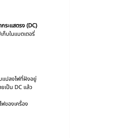
้ากระแสตรง (DC) 
ปเก็บในแบตเตอรี่
บแปลงไฟที่ฝังอยู่
ายเป็น DC แล้ว
งไฟของเครื่อง