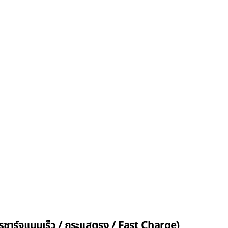
รชาร์จแบบเร็ว / กระแสตรง / Fast Charge)