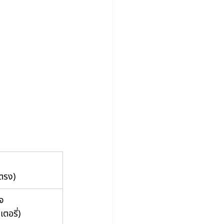
ตรง)
์จ
ตอรี่)