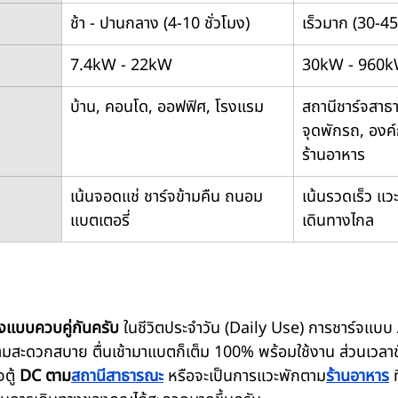
ช้า - ปานกลาง (4-10 ชั่วโมง)
เร็วมาก (30-45
7.4kW - 22kW
30kW - 960
บ้าน, คอนโด, ออฟฟิศ, โรงแรม
สถานีชาร์จสาธาร
จุดพักรถ, องค์ก
ร้านอาหาร
เน้นจอดแช่ ชาร์จข้ามคืน ถนอม
เน้นรวดเร็ว แว
แบตเตอรี่
เดินทางไกล
องแบบควบคู่กันครับ
 ในชีวิตประจำวัน (Daily Use) การชาร์จแบบ 
มสะดวกสบาย ตื่นเช้ามาแบตก็เต็ม 100% พร้อมใช้งาน ส่วนเวลา
ตู้ 
DC ตาม
สถานีสาธารณะ
 หรือจะเป็นการแวะพักตาม
ร้านอาหาร
 