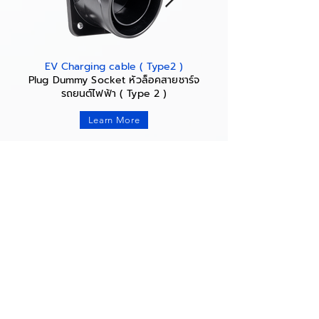
EV Charging cable ( Type2 )
Plug Dummy Socket หัวล็อคสายชาร์จ
รถยนต์ไฟฟ้า ( Type 2 )
Learn More
Our Product
About Us
Company Profile
AC Charger
Report a problem
DC Charger
NEWS
Accessories
Mangement System